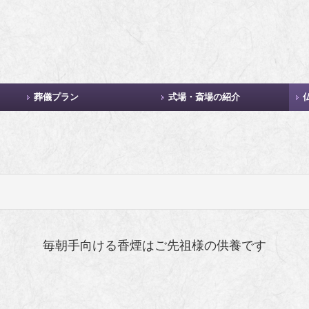
葬儀プラン
式場・斎場の紹介
費用について
祭壇イメージ
毎朝手向ける香煙はご先祖様の供養です