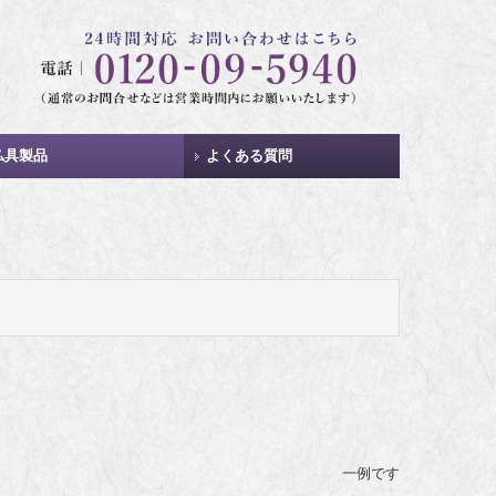
仏具製品
よくある質問
仏壇
位牌
ご本尊（仏像・掛軸）
念珠
具足
線香（進物）
線香（家庭用）
お香
ローソク
仏具
神具
一例です