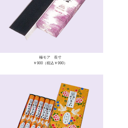
極モア 長寸
￥900（税込￥990）